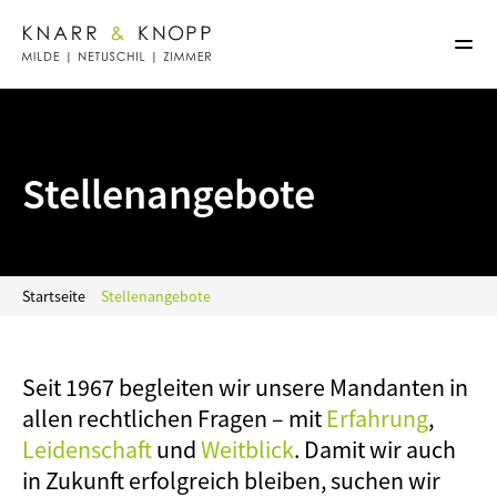
Kanzlei
Team
Fachgebiete
Notar
Stellenangebote
Kontakt
Startseite
Stellenangebote
Seit 1967 begleiten wir unsere Mandanten in 
allen rechtlichen Fragen – mit 
Erfahrung
, 
Leidenschaft
 und 
Weitblick
. Damit wir auch 
in Zukunft erfolgreich bleiben, suchen wir 