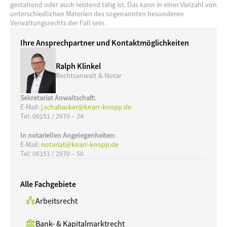
gestaltend oder auch leistend tätig ist. Das kann in einer Vielzahl von 
unterschiedlichen Materien des sogenannten besonderen 
Verwaltungsrechts der Fall sein.
Ihre Ansprechpartner und Kontaktmöglichkeiten
Ralph Klinkel
Rechtsanwalt & Notar
Sekretariat Anwaltschaft:
E-Mail: 
j.schabacker@knarr-knopp.de
Tel: 06151 / 2970 – 24
In notariellen Angelegenheiten:
E-Mail: 
notariat@knarr-knopp.de
Tel: 06151 / 2970 – 50
Alle Fachgebiete
Arbeitsrecht
Bank- & Kapitalmarktrecht