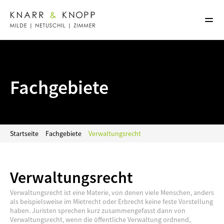
Kanzlei
Team
Fachgebiete
Notar
Fachgebiete
Kontakt
Startseite
Fachgebiete
Verwaltungsrecht
Verwaltungsrecht
Verwaltungsrecht ist eine Materie, von denen viele Menschen, anders 
als beispielsweise im Mietrecht oder Erbrecht keine feste Vorstellung 
haben. Juristen sprechen kurz zusammengefasst dann von 
Verwaltungsrecht, wenn die öffentliche Verwaltung ordnend, 